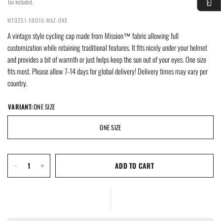
Tax included.
MTO251-5901U-MAZ-ONE
A vintage style cycling cap made from Mission™ fabric allowing full
customization while retaining traditional features. It fits nicely under your helmet
and provides a bit of warmth or just helps keep the sun out of your eyes. One size
fits most. Please allow 7-14 days for global delivery! Delivery times may vary per
country.
VARIANT:
ONE SIZE
ONE SIZE
ADD TO CART